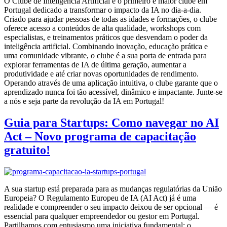
O Clube de Inteligência Artificial é o primeiro e maior clube em
Portugal dedicado a transformar o impacto da IA no dia-a-dia.
Criado para ajudar pessoas de todas as idades e formações, o clube
oferece acesso a conteúdos de alta qualidade, workshops com
especialistas, e treinamentos práticos que desvendam o poder da
inteligência artificial. Combinando inovação, educação prática e
uma comunidade vibrante, o clube é a sua porta de entrada para
explorar ferramentas de IA de última geração, aumentar a
produtividade e até criar novas oportunidades de rendimento.
Operando através de uma aplicação intuitiva, o clube garante que o
aprendizado nunca foi tão acessível, dinâmico e impactante. Junte-se
a nós e seja parte da revolução da IA em Portugal!
Guia para Startups: Como navegar no AI
Act – Novo programa de capacitação
gratuito!
A sua startup está preparada para as mudanças regulatórias da União
Europeia? O Regulamento Europeu de IA (AI Act) já é uma
realidade e compreender o seu impacto deixou de ser opcional — é
essencial para qualquer empreendedor ou gestor em Portugal.
Partilhamos com entusiasmo uma iniciativa fundamental: o