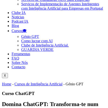
Serviços de Implementação de Agentes Inteligentes
com Inteligência Artificial para Empresas em Portugal
Clube IA
Noticias
Podcast IA
Blog
Cursos🎓
Génio GPT
Como lucrar com AI
Clube de Inteligência Artificial.
GUARDIA VERDE
Ferramentas
FAQ
Sobre Nós
Contacto
X
Home
-
Cursos de Inteligência Artificial
-
Génio GPT
Curso ChatGPT
Domina ChatGPT: Transforma-te num