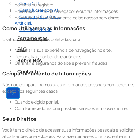
Génio GPT
contato ou registro.
Como lucrar com AI
Endereço IP, tipo de navegador e outras informações
Clube de Inteligência
coletadas automaticamente pelos nossos servidores.
Artificial.
Como Utilizamos as Informações
GUARDIA VERDE
Ferramentas
Usamos as informações coletadas para:
FAQ
Melhorar a sua experiência de navegação no site.
Personalizar conteúdo e anúncios.
Sobre Nós
Garantir a segurança do site e prevenir fraudes.
Contacto
Compartilhamento de Informações
Nós não compartilhamos suas informações pessoais com terceiros,
exceto nos seguintes casos:
X
Quando exigido por lei.
Com fornecedores que prestam serviços em nosso nome.
Seus Direitos
Você tem o direito de acessar suas informações pessoais e solicitar
atualizações ou exclusões. Para exercer esses direitos, entre em