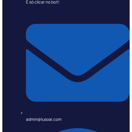
É só clicar no bot!
admin@lusoai.com