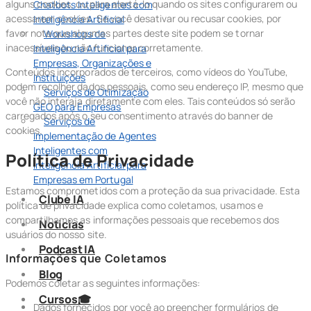
alguns cookies, ou para alertá-lo quando os sites configurarem ou
Chatbots Inteligentes com
acessarem cookies. Se você desativar ou recusar cookies, por
Inteligência Artificial
favor note que algumas partes deste site podem se tornar
Workshops de
inacessíveis ou não funcionar corretamente.
Inteligência Artificial para
Empresas, Organizações e
Conteúdos incorporados de terceiros, como vídeos do YouTube,
Instituições
podem recolher dados pessoais, como seu endereço IP, mesmo que
Serviços de Otimização
você não interaja diretamente com eles. Tais conteúdos só serão
GEO para Empresas
carregados após o seu consentimento através do banner de
Serviços de
cookies.
Implementação de Agentes
Inteligentes com
Política de Privacidade
Inteligência Artificial para
Empresas em Portugal
Estamos comprometidos com a proteção da sua privacidade. Esta
Clube IA
política de privacidade explica como coletamos, usamos e
compartilhamos as informações pessoais que recebemos dos
Noticias
usuários do nosso site.
Podcast IA
Informações que Coletamos
Blog
Podemos coletar as seguintes informações:
Cursos🎓
Dados fornecidos por você ao preencher formulários de