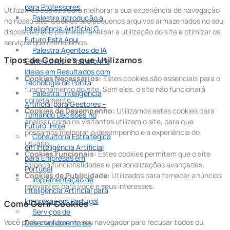
para Professores
Utilizamos cookies para melhorar a sua experiência de navegação
Palestra Introdução à
no nosso site. Cookies são pequenos arquivos armazenados no seu
Inteligência Artificial O
dispositivo que permitem analisar a utilização do site e otimizar os
Futuro Está Aqui
serviços que oferecemos.
Palestra Agentes de IA
Tipos de Cookies que Utilizamos
Generativos – Transforme
Ideias em Resultados com
Cookies Necessários:
Estes cookies são essenciais para o
Tecnologia de Ponta
funcionamento do site. Sem eles, o site não funcionará
Palestra: Inteligência
corretamente.
Artificial para Gestores –
Cookies de Desempenho:
Utilizamos estes cookies para
Tomando Decisões no
analisar como os visitantes utilizam o site, para que
Futuro, Hoje
possamos melhorar o desempenho e a experiência do
Consultoria Estratégica
usuário.
em Inteligência Artificial
Cookies Funcionais:
Estes cookies permitem que o site
para Empresas em
forneça funcionalidades e personalizações avançadas.
Portugal
Cookies de Publicidade:
Utilizados para fornecer anúncios
Implementação de
relevantes para você e seus interesses.
Inteligência Artificial para
Empresas em Portugal
Como Gerir Cookies
Serviços de
Você pode configurar o seu navegador para recusar todos ou
Desenvolvimento de