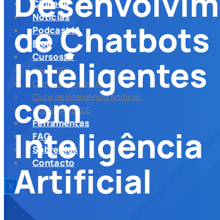
Desenvolvim
Clube IA
Noticias
de Chatbots
Podcast IA
Blog
Cursos🎓
Inteligentes
Génio GPT
Como lucrar com AI
com
Clube de Inteligência Artificial.
GUARDIA VERDE
Ferramentas
Inteligência
FAQ
Sobre Nós
Contacto
Artificial
X