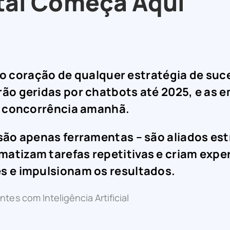
tal Começa Aqui
e é o coração de qualquer estratégia de s
rão geridas por chatbots até 2025, e as
da concorrência amanhã.
são apenas ferramentas – são aliados est
atizam tarefas repetitivas e criam expe
s e impulsionam os resultados.