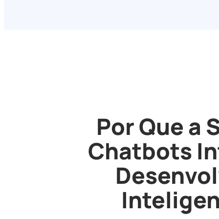
Por Que a 
Chatbots In
Desenvol
Intelige