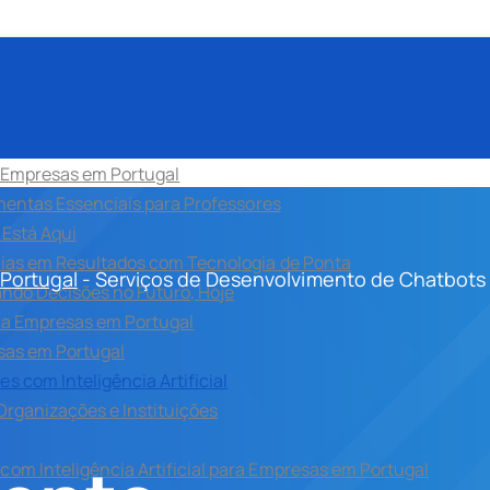
ra Empresas em Portugal
amentas Essenciais para Professores
 Está Aqui
eias em Resultados com Tecnologia de Ponta
 Portugal
-
Serviços de Desenvolvimento de Chatbots In
mando Decisões no Futuro, Hoje
para Empresas em Portugal
esas em Portugal
s com Inteligência Artificial
 Organizações e Instituições
com Inteligência Artificial para Empresas em Portugal