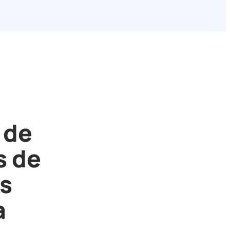
 de
s de
s
a