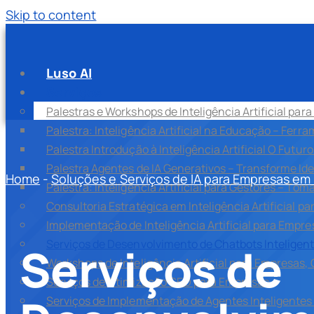
Skip to content
Luso AI
Serviços
Palestras e Workshops de Inteligência Artificial pa
Palestra: Inteligência Artificial na Educação – Ferr
Palestra Introdução à Inteligência Artificial O Futuro
Palestra Agentes de IA Generativos – Transforme Id
Home
-
Soluções e Serviços de IA para Empresas em
Palestra: Inteligência Artificial para Gestores – To
Consultoria Estratégica em Inteligência Artificial 
Implementação de Inteligência Artificial para Empr
Serviços de Desenvolvimento de Chatbots Inteligente
Serviços de
Workshops de Inteligência Artificial para Empresas,
Serviços de Otimização GEO para Empresas
Serviços de Implementação de Agentes Inteligentes 