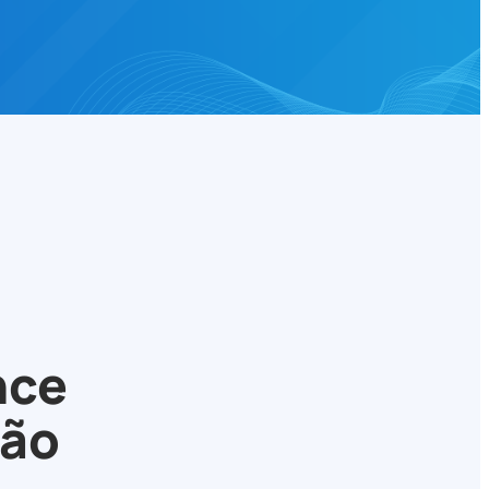
nce
ção