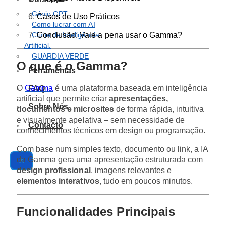
Génio GPT
Casos de Uso Práticos
Como lucrar com AI
Clube de Inteligência
Conclusão: Vale a pena usar o Gamma?
Artificial.
GUARDIA VERDE
O que é o Gamma?
Ferramentas
O
Gamma
é uma plataforma baseada em inteligência
FAQ
artificial que permite criar
apresentações,
Sobre Nós
documentos e microsites
de forma rápida, intuitiva
e visualmente apelativa – sem necessidade de
Contacto
conhecimentos técnicos em design ou programação.
Com base num simples texto, documento ou link, a IA
da Gamma gera uma apresentação estruturada com
X
design profissional
, imagens relevantes e
elementos interativos
, tudo em poucos minutos.
Funcionalidades Principais