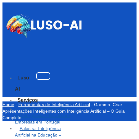
Luso
AI
Serviços
Home
-
Ferramentas de Inteligência Artificial
-
Gamma: Criar
Palestras e Workshops
Apresentações Inteligentes com Inteligência Artificial – O Guia
de Inteligência Artificial para
Completo
Empresas em Portugal
Palestra: Inteligência
Artificial na Educação –