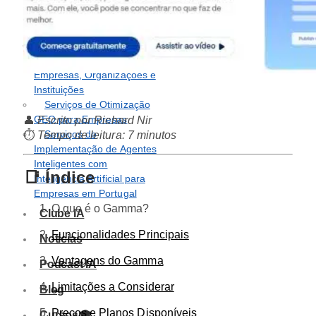
Desenvolvimento de
Chatbots Inteligentes com
Inteligência Artificial
Workshops de
Inteligência Artificial para
Empresas, Organizações e
Instituições
Serviços de Otimização
GEO para Empresas
👤
Escrito por Richard Nir
Serviços de
⏱️
Tempo de leitura: 7 minutos
Implementação de Agentes
Inteligentes com
📑 Índice
Inteligência Artificial para
Empresas em Portugal
O que é o Gamma?
Clube IA
Funcionalidades Principais
Noticias
Vantagens do Gamma
Podcast IA
Limitações a Considerar
Blog
Preços e Planos Disponíveis
Cursos🎓