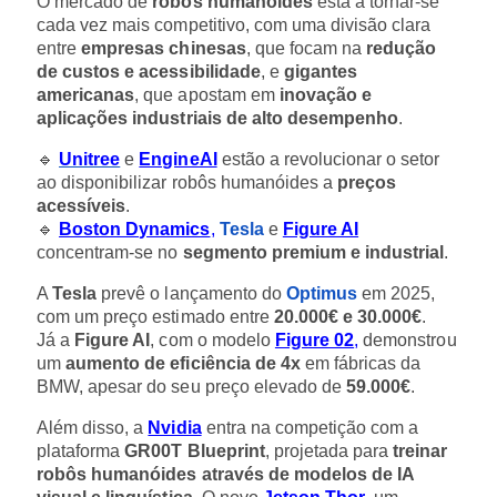
O mercado de
robôs humanóides
está a tornar-se
cada vez mais competitivo, com uma divisão clara
entre
empresas chinesas
, que focam na
redução
de custos e acessibilidade
, e
gigantes
americanas
, que apostam em
inovação e
aplicações industriais de alto desempenho
.
🔹
Unitree
e
EngineAI
estão a revolucionar o setor
ao disponibilizar robôs humanóides a
preços
acessíveis
.
🔹
Boston Dynamics
,
Tesla
e
Figure AI
concentram-se no
segmento premium e industrial
.
A
Tesla
prevê o lançamento do
Optimus
em 2025,
com um preço estimado entre
20.000€ e 30.000€
.
Já a
Figure AI
, com o modelo
Figure 02
,
demonstrou
um
aumento de eficiência de 4x
em fábricas da
BMW, apesar do seu preço elevado de
59.000€
.
Além disso, a
Nvidia
entra na competição com a
plataforma
GR00T Blueprint
, projetada para
treinar
robôs humanóides através de modelos de IA