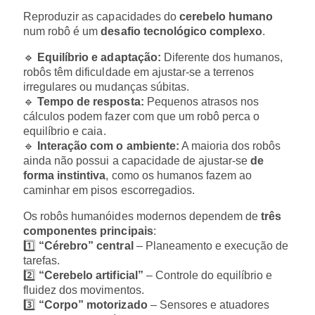
Reproduzir as capacidades do
cerebelo humano
num robô é um
desafio tecnológico complexo
.
🔹
Equilíbrio e adaptação:
Diferente dos humanos,
robôs têm dificuldade em ajustar-se a terrenos
irregulares ou mudanças súbitas.
🔹
Tempo de resposta:
Pequenos atrasos nos
cálculos podem fazer com que um robô perca o
equilíbrio e caia.
🔹
Interação com o ambiente:
A maioria dos robôs
ainda não possui a capacidade de ajustar-se
de
forma instintiva
, como os humanos fazem ao
caminhar em pisos escorregadios.
Os robôs humanóides modernos dependem de
três
componentes principais
:
1️⃣
“Cérebro” central
– Planeamento e execução de
tarefas.
2️⃣
“Cerebelo artificial”
– Controle do equilíbrio e
fluidez dos movimentos.
3️⃣
“Corpo” motorizado
– Sensores e atuadores