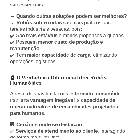
são essenciais.
🔹
Quando outras soluções podem ser melhores?
🦾
Robôs sobre rodas
são mais práticos para
tarefas industriais pesadas, pois:
✔️ São mais
estáveis
e menos propensos a quedas.
✔️ Possuem
menor custo de produção e
manutenção
.
✔️ Têm
maior capacidade de carga
, otimizando
operações logísticas.
🤖 O Verdadeiro Diferencial dos Robôs
Humanóides
Apesar de suas limitações,
o formato humanóide
traz uma
vantagem inegável
: a
capacidade de
operar naturalmente em ambientes projetados
para humanos
.
🏢
Cenários onde se destacam:
✅
Serviços de atendimento ao cliente
, interagindo
de forma mais intuitiva.