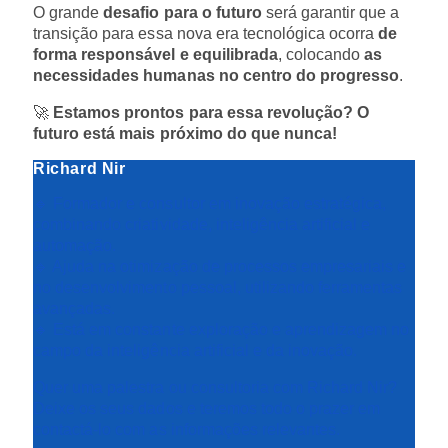
O grande
desafio para o futuro
será garantir que a
transição para essa nova era tecnológica ocorra
de
forma responsável e equilibrada
, colocando
as
necessidades humanas no centro do progresso
.
🚀
Estamos prontos para essa revolução? O
futuro está mais próximo do que nunca!
Richard Nir
🔹 Formador e consultor em inovação estratégica,
combinando criatividade, inteligência artificial e
automação.
🔹 Ajuda na otimização de processos empresariais e
no desenvolvimento pessoal, utilizando ferramentas
avançadas.
🔹 Está em constante exploração e aprendizagem no
campo da inteligência artificial e da inovação.
Quer uma palestra ou consultoria com Richard Nir?
Deixe os seus dados e teremos todo o prazer em
contactá-lo com as informações relevantes.