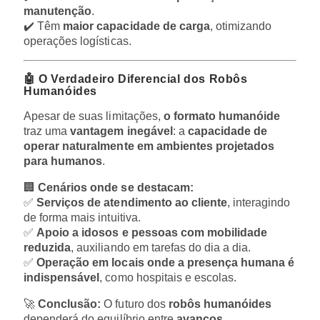
manutenção
.
✔️ Têm
maior capacidade de carga
, otimizando
operações logísticas.
🤖 O Verdadeiro Diferencial dos Robôs
Humanóides
Apesar de suas limitações,
o formato humanóide
traz uma
vantagem inegável
: a
capacidade de
operar naturalmente em ambientes projetados
para humanos
.
🏢
Cenários onde se destacam:
✅
Serviços de atendimento ao cliente
, interagindo
de forma mais intuitiva.
✅
Apoio a idosos e pessoas com mobilidade
reduzida
, auxiliando em tarefas do dia a dia.
✅
Operação em locais onde a presença humana é
indispensável
, como hospitais e escolas.
🚀
Conclusão:
O futuro dos
robôs humanóides
dependerá do equilíbrio entre
avanços