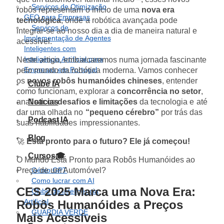
Serviços de Otimização
robôs representam o início de uma
nova era
GEO para Empresas
tecnológica
, onde a robótica avançada pode
Serviços de
integrar-se ao nosso dia a dia de maneira natural e
Implementação de Agentes
acessível.
Inteligentes com
Inteligência Artificial para
Neste artigo, embarcaremos numa jornada fascinante
Empresas em Portugal
pelo mundo da robótica moderna. Vamos conhecer
os
novos robôs humanóides chineses
, entender
Clube IA
como funcionam, explorar a
concorrência no setor
,
analisar os
desafios e limitações
da tecnologia e até
Noticias
dar uma olhada no
“pequeno cérebro”
por trás das
Podcast IA
suas habilidades impressionantes.
Blog
🚀
Está pronto para o futuro? Ele já começou!
Cursos🎓
O Mundo Está Pronto para Robôs Humanóides ao
Preço de um Automóvel?
Génio GPT
Como lucrar com AI
CES 2025 Marca uma Nova Era:
Clube de Inteligência
Artificial.
Robôs Humanóides a Preços
GUARDIA VERDE
Mais Acessíveis