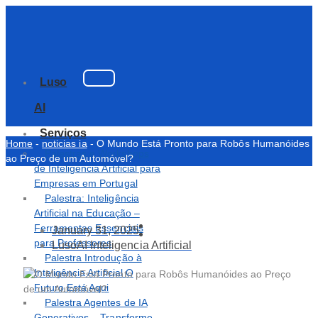
Luso
AI
Serviços
Home
-
noticias ia
-
O Mundo Está Pronto para Robôs Humanóides
Palestras e Workshops
ao Preço de um Automóvel?
de Inteligência Artificial para
Empresas em Portugal
Palestra: Inteligência
Artificial na Educação –
Ferramentas Essenciais
January 31, 2025
para Professores
LusoAI Inteligencia Artificial
Palestra Introdução à
Inteligência Artificial O
Futuro Está Aqui
Palestra Agentes de IA
Generativos – Transforme