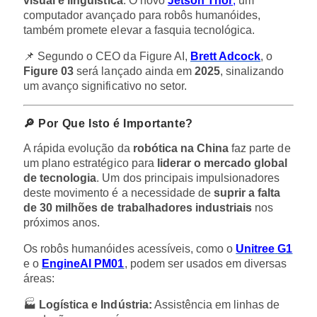
visual e linguística
. O novo
Jetson Thor
,
um
computador avançado para robôs humanóides,
também promete elevar a fasquia tecnológica.
📌 Segundo o CEO da Figure AI,
Brett Adcock
, o
Figure 03
será lançado ainda em
2025
, sinalizando
um avanço significativo no setor.
🔎 Por Que Isto é Importante?
A rápida evolução da
robótica na China
faz parte de
um plano estratégico para
liderar o mercado global
de tecnologia
. Um dos principais impulsionadores
deste movimento é a necessidade de
suprir a falta
de 30 milhões de trabalhadores industriais
nos
próximos anos.
Os robôs humanóides acessíveis, como o
Unitree
G1
e o
EngineAI PM01
, podem ser usados em diversas
áreas:
🏭
Logística e Indústria:
Assistência em linhas de