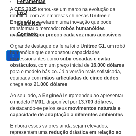
Ferramentas
A
CES 2025
tornou-se um marco na evolução da
FAQ
robótica, com as empresas chinesas
Unitree
e
EngineAI
a revelarem uma inovação que pode
Sobre Nós
transformar o mercado:
robôs humanóides
Contacto
avançados por preços cada vez mais acessíveis
.
O grande destaque da feira foi o
Unitree G1
, um robô
humanóide que demonstrou capacidades
X
impressionantes como
subir escadas e evitar
obstáculos
, com um preço inicial de
16.000 dólares
para o modelo básico. Já a versão mais sofisticada,
equipada com
mãos articuladas de cinco dedos
,
chega aos
21.000 dólares
.
Ao seu lado, a
EngineAI
surpreendeu ao apresentar
o modelo
PM01
, disponível por
13.700 dólares
,
destacando-se pelos seus
movimentos naturais e
capacidade de adaptação a diferentes ambientes
.
Embora esses valores ainda sejam elevados,
representam uma
redução drástica em relação ao