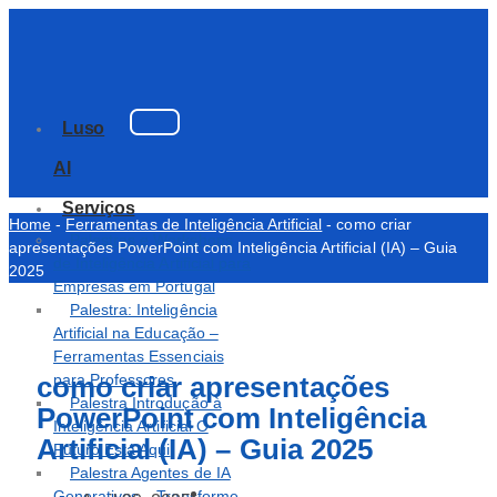
Luso
AI
Serviços
Home
-
Ferramentas de Inteligência Artificial
-
como criar
Palestras e Workshops
apresentações PowerPoint com Inteligência Artificial (IA) – Guia
de Inteligência Artificial para
2025
Empresas em Portugal
Palestra: Inteligência
Artificial na Educação –
Ferramentas Essenciais
como criar apresentações
para Professores
Palestra Introdução à
PowerPoint com Inteligência
Inteligência Artificial O
Artificial (IA) – Guia 2025
Futuro Está Aqui
Palestra Agentes de IA
Generativos – Transforme