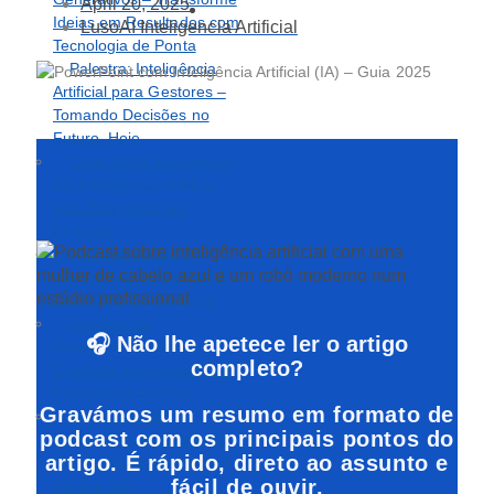
April 20, 2025
Ideias em Resultados com
LusoAI Inteligencia Artificial
Tecnologia de Ponta
Palestra: Inteligência
Artificial para Gestores –
Tomando Decisões no
Futuro, Hoje
Consultoria Estratégica
em Inteligência Artificial
para Empresas em
Portugal
Implementação de
Inteligência Artificial para
Empresas em Portugal
Serviços de
🎧 Não lhe apetece ler o artigo
Desenvolvimento de
completo?
Chatbots Inteligentes com
Inteligência Artificial
Gravámos um resumo em formato de
Workshops de
podcast com os principais pontos do
Inteligência Artificial para
artigo. É rápido, direto ao assunto e
Empresas, Organizações e
fácil de ouvir.
Instituições