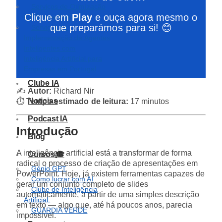
Serviços de Otimização
Clique em
Play
e ouça agora mesmo o
GEO para Empresas
que preparámos para si! 😊
Serviços de
Implementação de Agentes
Inteligentes com
Inteligência Artificial para
Empresas em Portugal
Clube IA
✍️
Autor:
Richard Nir
Noticias
⏱️
Tempo estimado de leitura:
17 minutos
Podcast IA
Introdução
Blog
A inteligência artificial está a transformar de forma
Cursos🎓
radical o processo de criação de apresentações em
Génio GPT
PowerPoint. Hoje, já existem ferramentas capazes de
Como lucrar com AI
gerar um conjunto completo de slides
Clube de Inteligência
automaticamente, a partir de uma simples descrição
Artificial.
em texto — algo que, até há poucos anos, parecia
GUARDIA VERDE
impossível.