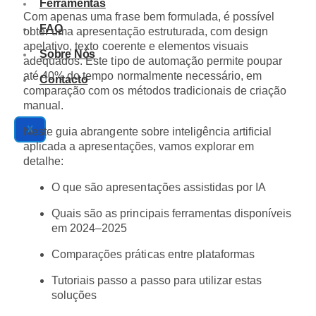
Ferramentas
Com apenas uma frase bem formulada, é possível
FAQ
obter uma apresentação estruturada, com design
apelativo, texto coerente e elementos visuais
Sobre Nós
adequados. Este tipo de automação permite poupar
até 40% do tempo normalmente necessário, em
Contacto
comparação com os métodos tradicionais de criação
manual.
X
Neste guia abrangente sobre inteligência artificial
aplicada a apresentações, vamos explorar em
detalhe:
O que são apresentações assistidas por IA
Quais são as principais ferramentas disponíveis
em 2024–2025
Comparações práticas entre plataformas
Tutoriais passo a passo para utilizar estas
soluções